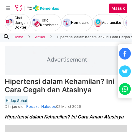
Masuk
Chat
Toko
dengan
Homecare
Asuransiku
Kesehatan
Dokter
search
Home
Artikel
Hipertensi dalam Kehamilan? Ini Cara Cegah 
Hipertensi dalam Kehamilan? Ini
Cara Cegah dan Atasinya
Hidup Sehat
Ditinjau oleh
Redaksi Halodoc
02 Maret 2026
Hipertensi dalam Kehamilan? Ini Cara Aman Atasinya