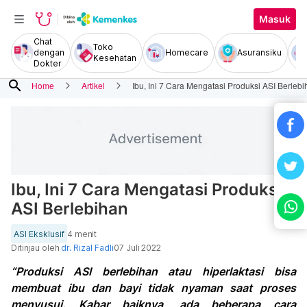
Masuk
Chat
Toko
dengan
Homecare
Asuransiku
Kesehatan
Dokter
search
Home
Artikel
Ibu, Ini 7 Cara Mengatasi Produksi ASI Berleb
Ibu, Ini 7 Cara Mengatasi Produksi
ASI Berlebihan
ASI Eksklusif
4 menit
Ditinjau oleh
dr. Rizal Fadli
07 Juli 2022
“Produksi ASI berlebihan atau hiperlaktasi bisa
membuat ibu dan bayi tidak nyaman saat proses
menyusui. Kabar baiknya, ada beberapa cara