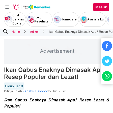
Masuk
Chat
Toko
dengan
Homecare
Asuransiku
Kesehatan
Dokter
search
Home
Artikel
Ikan Gabus Enaknya Dimasak Apa? Resep Pop
Ikan Gabus Enaknya Dimasak Apa?
Resep Populer dan Lezat!
Hidup Sehat
Ditinjau oleh
Redaksi Halodoc
22 Juni 2026
Ikan Gabus Enaknya Dimasak Apa? Resep Lezat &
Populer!