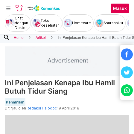
Masuk
Chat
Toko
dengan
Homecare
Asuransiku
Kesehatan
Dokter
search
Home
Artikel
Ini Penjelasan Kenapa Ibu Hamil Butuh Tidur 
Ini Penjelasan Kenapa Ibu Hamil
Butuh Tidur Siang
Kehamilan
Ditinjau oleh
Redaksi Halodoc
19 April 2018