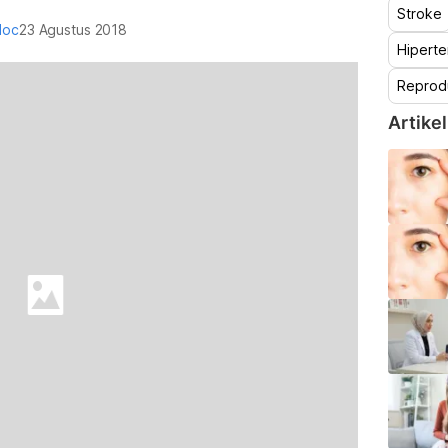
Stroke
doc
23 Agustus 2018
Hiperte
Reprod
Artikel