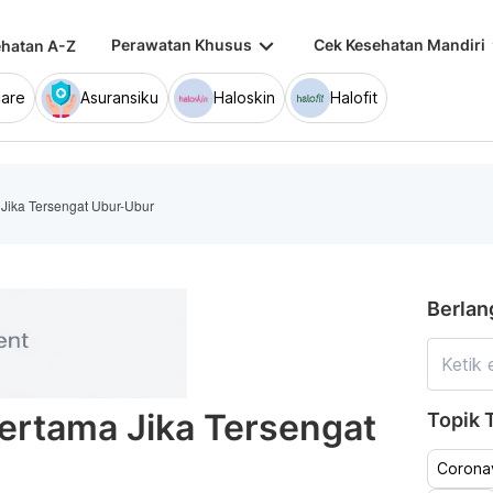
keyboard_arrow_down
keybo
Perawatan Khusus
Cek Kesehatan Mandiri
hatan A-Z
are
Asuransiku
Haloskin
Halofit
 Jika Tersengat Ubur-Ubur
Berlan
Pertama Jika Tersengat
Topik T
Coronav