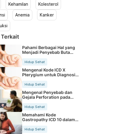
Kehamilan
Kolesterol
nsi
Anemia
Kanker
uksi
 Terkait
Pahami Berbagai Hal yang
Menjadi Penyebab Buta
Warna
Hidup Sehat
Mengenal Kode ICD X
Pterygium untuk Diagnosis
Mata
Hidup Sehat
Mengenal Penyebab dan
Gejala Perforation pada
Tubuh
Hidup Sehat
Memahami Kode
Gastropathy ICD 10 dalam
Rekam Medis Pasien
Hidup Sehat