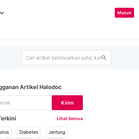
ard_arrow_down
Masuk
search
gganan Artikel Halodoc
Kirim
erkini
Lihat Semua
irus
Diabetes
Jantung