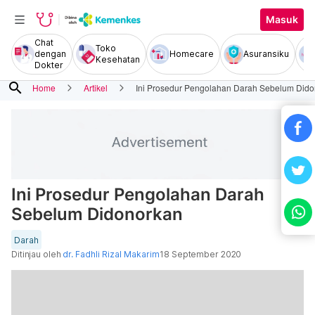
Masuk
Chat
Toko
dengan
Homecare
Asuransiku
Kesehatan
Dokter
search
Home
Artikel
Ini Prosedur Pengolahan Darah Sebelum Did
Ini Prosedur Pengolahan Darah
Sebelum Didonorkan
Darah
Ditinjau oleh
dr. Fadhli Rizal Makarim
18 September 2020