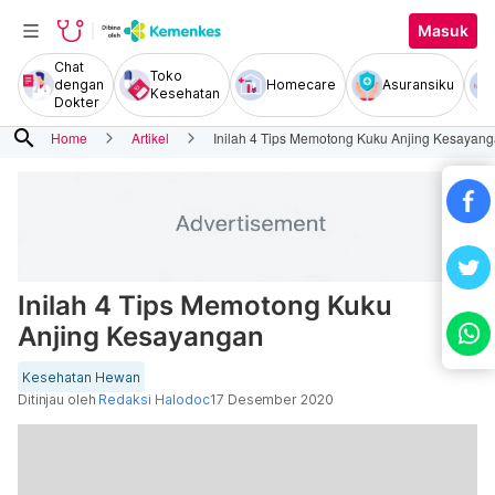
Masuk
Chat
Toko
dengan
Homecare
Asuransiku
Kesehatan
Dokter
search
Home
Artikel
Inilah 4 Tips Memotong Kuku Anjing Kesayan
Inilah 4 Tips Memotong Kuku
Anjing Kesayangan
Kesehatan Hewan
Ditinjau oleh
Redaksi Halodoc
17 Desember 2020