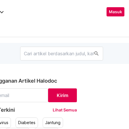
ard_arrow_down
Masuk
search
gganan Artikel Halodoc
Kirim
erkini
Lihat Semua
irus
Diabetes
Jantung