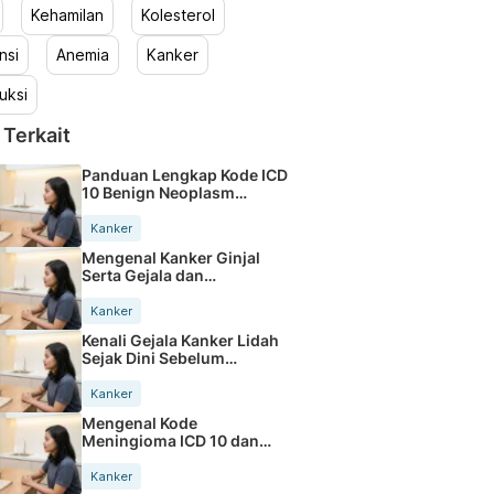
Kehamilan
Kolesterol
nsi
Anemia
Kanker
uksi
 Terkait
Panduan Lengkap Kode ICD
10 Benign Neoplasm
Terbaru
Kanker
Mengenal Kanker Ginjal
Serta Gejala dan
Penyebabnya
Kanker
Kenali Gejala Kanker Lidah
Sejak Dini Sebelum
Terlambat
Kanker
Mengenal Kode
Meningioma ICD 10 dan
Penjelasannya Lengkap
Kanker