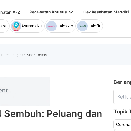
keyboard_arrow_down
keybo
Perawatan Khusus
Cek Kesehatan Mandiri
hatan A-Z
are
Asuransiku
Haloskin
Halofit
h: Peluang dan Kisah Remisi
Berlan
4 Sembuh: Peluang dan
Topik T
Coronav