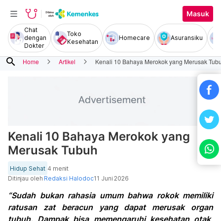
Masuk
Chat
Toko
dengan
Homecare
Asuransiku
Kesehatan
Dokter
search
Home
Artikel
Kenali 10 Bahaya Merokok yang Merusak Tub
Kenali 10 Bahaya Merokok yang
Merusak Tubuh
Hidup Sehat
4 menit
Ditinjau oleh
Redaksi Halodoc
11 Juni 2026
“Sudah bukan rahasia umum bahwa rokok memiliki
ratusan zat beracun yang dapat merusak organ
tubuh. Dampak bisa memengaruhi kesehatan otak,