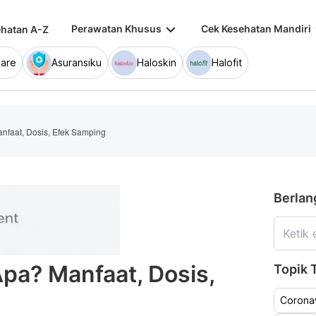
keyboard_arrow_down
keybo
Perawatan Khusus
Cek Kesehatan Mandiri
hatan A-Z
are
Asuransiku
Haloskin
Halofit
faat, Dosis, Efek Samping
Berlan
pa? Manfaat, Dosis,
Topik T
Coronav