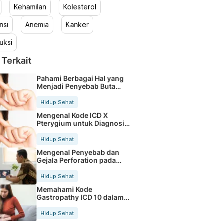
Kehamilan
Kolesterol
nsi
Anemia
Kanker
uksi
 Terkait
Pahami Berbagai Hal yang
Menjadi Penyebab Buta
Warna
Hidup Sehat
Mengenal Kode ICD X
Pterygium untuk Diagnosis
Mata
Hidup Sehat
Mengenal Penyebab dan
Gejala Perforation pada
Tubuh
Hidup Sehat
Memahami Kode
Gastropathy ICD 10 dalam
Rekam Medis Pasien
Hidup Sehat