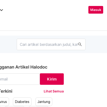
ard_arrow_down
Masuk
search
gganan Artikel Halodoc
Kirim
erkini
Lihat Semua
irus
Diabetes
Jantung