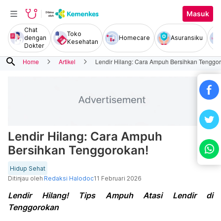
Masuk
Chat
Toko
dengan
Homecare
Asuransiku
Kesehatan
Dokter
search
Home
Artikel
Lendir Hilang: Cara Ampuh Bersihkan Tenggo
Lendir Hilang: Cara Ampuh
Bersihkan Tenggorokan!
Hidup Sehat
Ditinjau oleh
Redaksi Halodoc
11 Februari 2026
Lendir Hilang! Tips Ampuh Atasi Lendir di
Tenggorokan