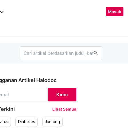
ard_arrow_down
Masuk
search
gganan Artikel Halodoc
Kirim
erkini
Lihat Semua
irus
Diabetes
Jantung