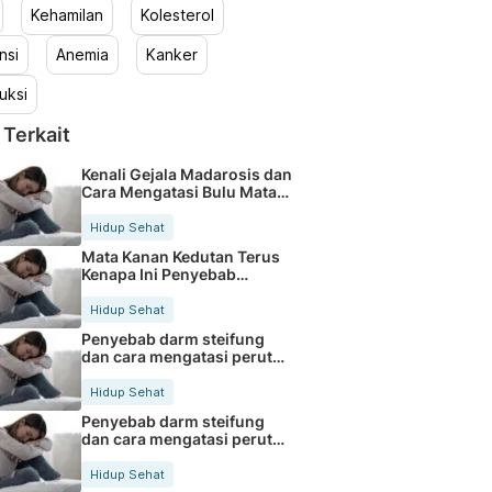
Kehamilan
Kolesterol
nsi
Anemia
Kanker
uksi
 Terkait
Kenali Gejala Madarosis dan
Cara Mengatasi Bulu Mata
Rontok
Hidup Sehat
Mata Kanan Kedutan Terus
Kenapa Ini Penyebab
Medisnya
Hidup Sehat
Penyebab darm steifung
dan cara mengatasi perut
kaku secara alami
Hidup Sehat
Penyebab darm steifung
dan cara mengatasi perut
kaku secara alami
Hidup Sehat