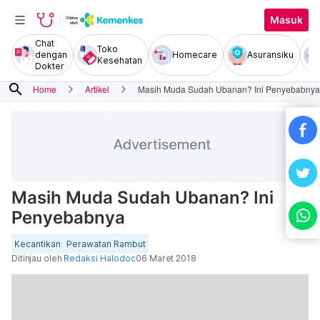
Masuk
Chat
Toko
dengan
Homecare
Asuransiku
Kesehatan
Dokter
search
Home
Artikel
Masih Muda Sudah Ubanan? Ini Penyebabnya
Masih Muda Sudah Ubanan? Ini
Penyebabnya
Kecantikan
Perawatan Rambut
Ditinjau oleh
Redaksi Halodoc
06 Maret 2018