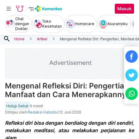
Masuk
Chat
Toko
dengan
Homecare
Asuransiku
Kesehatan
Dokter
search
Home
Artikel
Mengenal Refleksi Diri: Pengertian, Manfaat
Mengenal Refleksi Diri: Pengertian,
Manfaat dan Cara Menerapkannya
Hidup Sehat
6 menit
Ditinjau oleh
Redaksi Halodoc
12 Juni 2026
Refleksi diri bisa dengan berdialog dengan diri sendiri,
melakukan meditasi, atau melakukan perjalanan ke
alam.