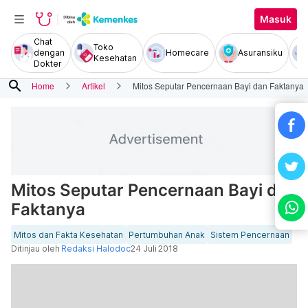
Masuk
Chat
Toko
dengan
Homecare
Asuransiku
Kesehatan
Dokter
search
Home
Artikel
Mitos Seputar Pencernaan Bayi dan Faktanya
Mitos Seputar Pencernaan Bayi dan
Faktanya
Mitos dan Fakta Kesehatan
Pertumbuhan Anak
Sistem Pencernaan
Ditinjau oleh
Redaksi Halodoc
24 Juli 2018