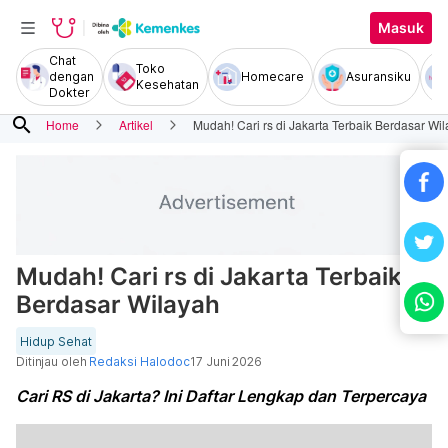
Masuk
Chat
Toko
dengan
Homecare
Asuransiku
Kesehatan
Dokter
search
Home
Artikel
Mudah! Cari rs di Jakarta Terbaik Berdasar Wi
Mudah! Cari rs di Jakarta Terbaik
Berdasar Wilayah
Hidup Sehat
Ditinjau oleh
Redaksi Halodoc
17 Juni 2026
Cari RS di Jakarta? Ini Daftar Lengkap dan Terpercaya