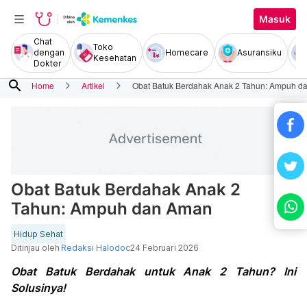
Masuk
Chat
Toko
dengan
Homecare
Asuransiku
Kesehatan
Dokter
search
Home
Artikel
Obat Batuk Berdahak Anak 2 Tahun: Ampuh d
Obat Batuk Berdahak Anak 2
Tahun: Ampuh dan Aman
Hidup Sehat
Ditinjau oleh
Redaksi Halodoc
24 Februari 2026
Obat Batuk Berdahak untuk Anak 2 Tahun? Ini
Solusinya!