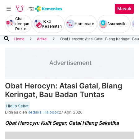
Masuk
Chat
Toko
dengan
Homecare
Asuransiku
Kesehatan
Dokter
search
Home
Artikel
Obat Herocyn: Atasi Gatal, Biang Keringat, Ba
Obat Herocyn: Atasi Gatal, Biang
Keringat, Bau Badan Tuntas
Hidup Sehat
Ditinjau oleh
Redaksi Halodoc
27 April 2026
Obat Herocyn: Kulit Segar, Gatal Hilang Seketika