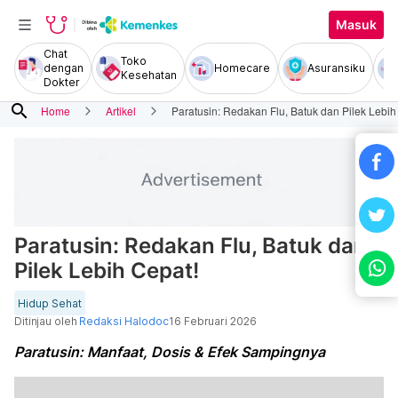
Masuk
Chat
Toko
dengan
Homecare
Asuransiku
Kesehatan
Dokter
search
Home
Artikel
Paratusin: Redakan Flu, Batuk dan Pilek Lebih
Paratusin: Redakan Flu, Batuk dan
Pilek Lebih Cepat!
Hidup Sehat
Ditinjau oleh
Redaksi Halodoc
16 Februari 2026
Paratusin: Manfaat, Dosis & Efek Sampingnya