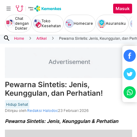
Masuk
Chat
Toko
dengan
Homecare
Asuransiku
Kesehatan
Dokter
search
Home
Artikel
Pewarna Sintetis: Jenis, Keunggulan, dan Perh
Pewarna Sintetis: Jenis,
Keunggulan, dan Perhatian!
Hidup Sehat
Ditinjau oleh
Redaksi Halodoc
23 Februari 2026
Pewarna Sintetis: Jenis, Keunggulan & Perhatian