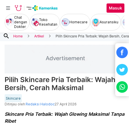
Masuk
Chat
Toko
dengan
Homecare
Asuransiku
Kesehatan
Dokter
search
Home
Artikel
Pilih Skincare Pria Terbaik: Wajah Bersih, Ce
Pilih Skincare Pria Terbaik: Wajah
Bersih, Cerah Maksimal
Skincare
Ditinjau oleh
Redaksi Halodoc
27 April 2026
Skincare Pria Terbaik: Wajah Glowing Maksimal Tanpa
Ribet