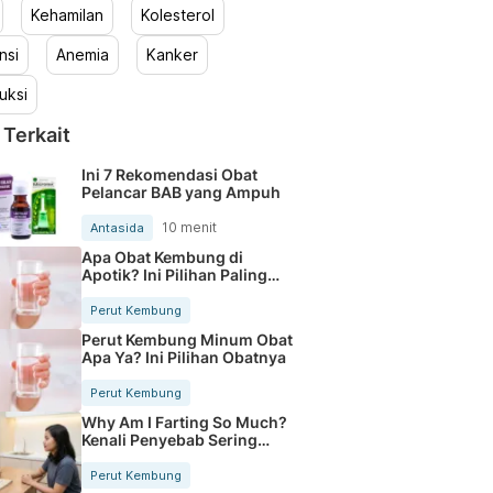
Kehamilan
Kolesterol
nsi
Anemia
Kanker
uksi
 Terkait
Ini 7 Rekomendasi Obat
Pelancar BAB yang Ampuh
10 menit
Antasida
Apa Obat Kembung di
Apotik? Ini Pilihan Paling
Ampuh
Perut Kembung
Perut Kembung Minum Obat
Apa Ya? Ini Pilihan Obatnya
Perut Kembung
Why Am I Farting So Much?
Kenali Penyebab Sering
Kentut
Perut Kembung