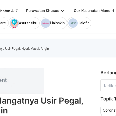
keyboard_arrow_down
keybo
Perawatan Khusus
Cek Kesehatan Mandiri
hatan A-Z
are
Asuransiku
Haloskin
Halofit
ya Usir Pegal, Nyeri, Masuk Angin
Berlan
Hangatnya Usir Pegal,
Topik T
in
Coronav