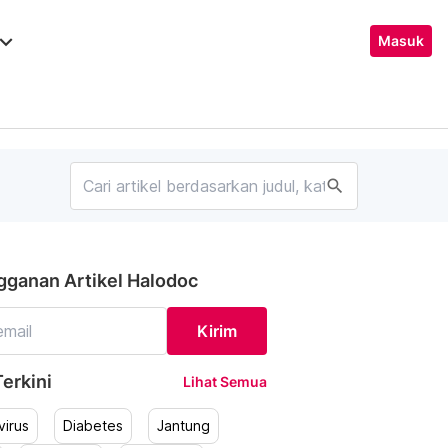
ard_arrow_down
Masuk
search
gganan Artikel Halodoc
Kirim
erkini
Lihat Semua
irus
Diabetes
Jantung