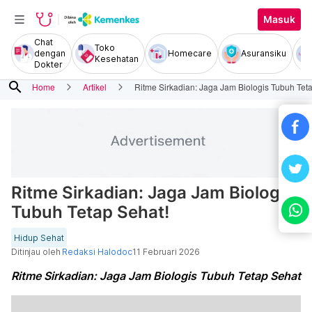
Masuk
Chat
Toko
dengan
Homecare
Asuransiku
Kesehatan
Dokter
search
Home
Artikel
Ritme Sirkadian: Jaga Jam Biologis Tubuh Tet
Ritme Sirkadian: Jaga Jam Biologis
Tubuh Tetap Sehat!
Hidup Sehat
Ditinjau oleh
Redaksi Halodoc
11 Februari 2026
Ritme Sirkadian: Jaga Jam Biologis Tubuh Tetap Sehat