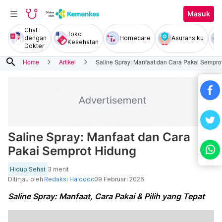
Masuk
Chat
Toko
dengan
Homecare
Asuransiku
Kesehatan
Dokter
search
Home
Artikel
Saline Spray: Manfaat dan Cara Pakai Sempro
Saline Spray: Manfaat dan Cara
Pakai Semprot Hidung
Hidup Sehat
3 menit
Ditinjau oleh
Redaksi Halodoc
09 Februari 2026
Saline Spray: Manfaat, Cara Pakai & Pilih yang Tepat