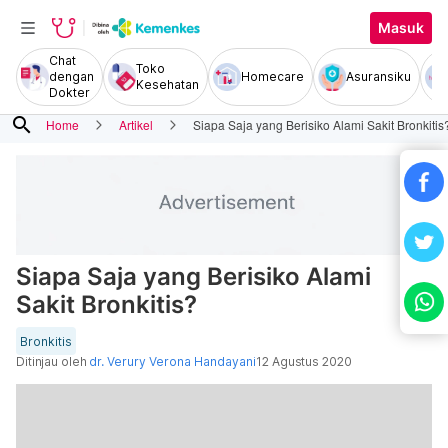
Masuk
Chat
Toko
dengan
Homecare
Asuransiku
Kesehatan
Dokter
search
Home
Artikel
Siapa Saja yang Berisiko Alami Sakit Bronkitis
Siapa Saja yang Berisiko Alami
Sakit Bronkitis?
Bronkitis
Ditinjau oleh
dr. Verury Verona Handayani
12 Agustus 2020