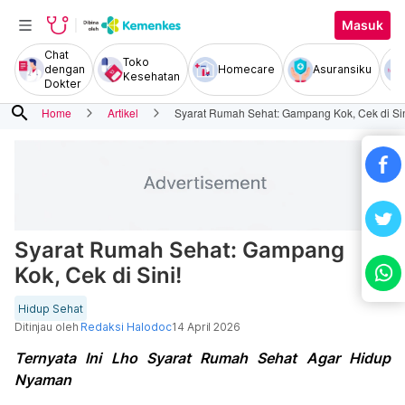
Masuk
Chat
Toko
dengan
Homecare
Asuransiku
Kesehatan
Dokter
search
Home
Artikel
Syarat Rumah Sehat: Gampang Kok, Cek di Sin
Syarat Rumah Sehat: Gampang
Kok, Cek di Sini!
Hidup Sehat
Ditinjau oleh
Redaksi Halodoc
14 April 2026
Ternyata Ini Lho Syarat Rumah Sehat Agar Hidup
Nyaman