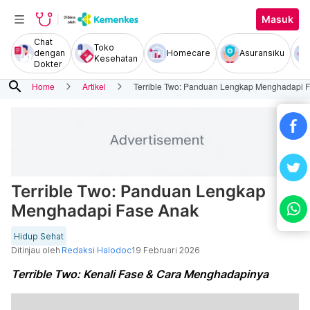
Masuk
Chat
Toko
dengan
Homecare
Asuransiku
Kesehatan
Dokter
search
Home
Artikel
Terrible Two: Panduan Lengkap Menghadapi 
Terrible Two: Panduan Lengkap
Menghadapi Fase Anak
Hidup Sehat
Ditinjau oleh
Redaksi Halodoc
19 Februari 2026
Terrible Two: Kenali Fase & Cara Menghadapinya