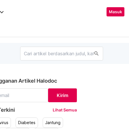
ard_arrow_down
Masuk
search
gganan Artikel Halodoc
Kirim
erkini
Lihat Semua
irus
Diabetes
Jantung