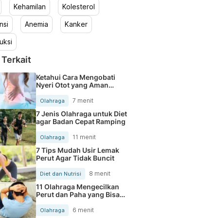
Kehamilan
Kolesterol
nsi
Anemia
Kanker
uksi
 Terkait
Ketahui Cara Mengobati
Nyeri Otot yang Aman
Dilakukan
7 menit
Olahraga
7 Jenis Olahraga untuk Diet
agar Badan Cepat Ramping
11 menit
Olahraga
7 Tips Mudah Usir Lemak
Perut Agar Tidak Buncit
8 menit
Diet dan Nutrisi
11 Olahraga Mengecilkan
Perut dan Paha yang Bisa
Dilakukan di Rumah
6 menit
Olahraga