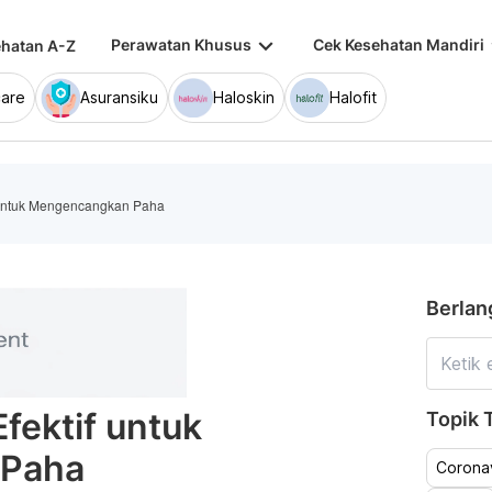
keyboard_arrow_down
keybo
Perawatan Khusus
Cek Kesehatan Mandiri
hatan A-Z
are
Asuransiku
Haloskin
Halofit
f untuk Mengencangkan Paha
Berlan
fektif untuk
Topik T
 Paha
Coronav