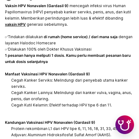
Vaksin HPV Nonavalen (Gardasil 9)
mencegah infeksi virus Human
Papillomavirus (HPV) penyebab kanker serviks, penis, anus, dan kutil
kelamin. Memberikan perlindungan lebih luas & efektif dibanding
vaksin HPV
generasi sebelumnya.
✅Tindakan dilakukan
di rumah (home service) / dari mana saja
dengan
layanan Halodoc Homecare
✅Dilakukan 100% oleh Dokter Khusus Vaksinasi
1 pesanan hanya meliputi 1 dosis. Kamu perlu membuat pesanan baru
untuk dosis selanjutnya
Manfaat Vaksinasi HPV Nonavalen (Gardasil 9)
Cegah Kanker Serviks: Melindungi dari penyebab utama kanker
serviks.
Cegah Kanker Lainnya: Melindungi dari kanker vulva, vagina, anus,
penis, dan orofaring.
Cegah Kutil Kelamin: Efektif terhadap HPV tipe 6 dan 11.
Kandungan Vaksinasi HPV Nonavalen (Gardasil 9)
Protein rekombinan L1 dari HPV tipe 6, 11, 16, 18, 31, 33, 45, 52, 58.
Adjuvan: Aluminium Hidroksifosfat Sulfat Amorf (AAHS).