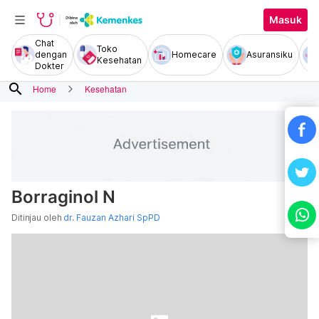
Masuk
Chat
Toko
dengan
Homecare
Asuransiku
Kesehatan
Dokter
search
Home
Kesehatan
Borraginol N
Ditinjau oleh
dr. Fauzan Azhari SpPD