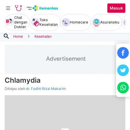
Masuk
Chat
Toko
dengan
Homecare
Asuransiku
Kesehatan
Dokter
search
Home
Kesehatan
Chlamydia
Ditinjau oleh
dr. Fadhli Rizal Makarim