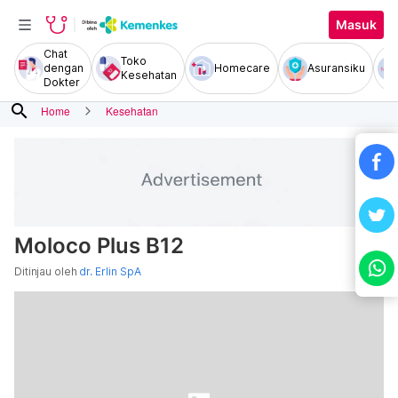
Masuk
Chat
Toko
dengan
Homecare
Asuransiku
Kesehatan
Dokter
search
Home
Kesehatan
Moloco Plus B12
Ditinjau oleh
dr. Erlin SpA