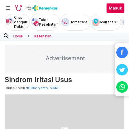
Masuk
Chat
Toko
dengan
Homecare
Asuransiku
Kesehatan
Dokter
search
Home
Kesehatan
Sindrom Iritasi Usus
Ditinjau oleh
dr. Budiyanto, MARS