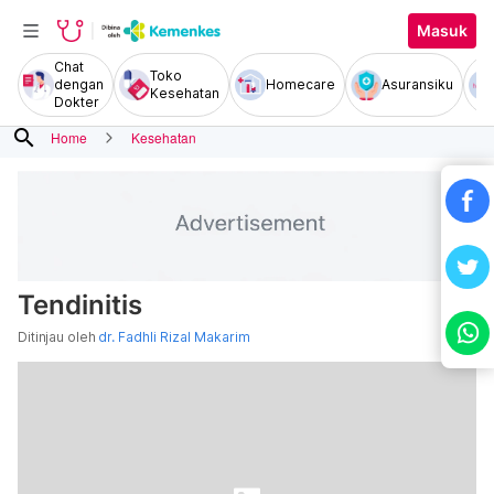
Masuk
Chat
Toko
dengan
Homecare
Asuransiku
Kesehatan
Dokter
search
Home
Kesehatan
Tendinitis
Ditinjau oleh
dr. Fadhli Rizal Makarim