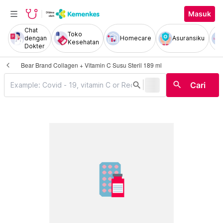
Masuk
Chat
Toko
dengan
Homecare
Asuransiku
Kesehatan
Dokter
Bear Brand Collagen + Vitamin C Susu Steril 189 ml
|
search
search
Cari