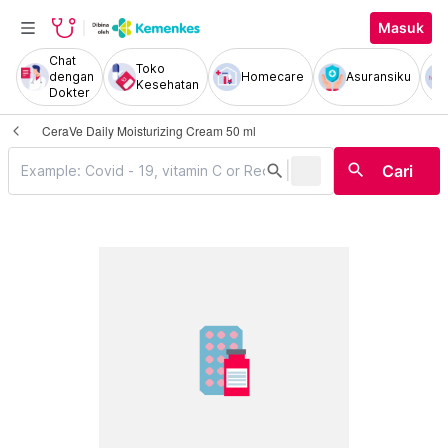
Masuk
Chat
Toko
dengan
Homecare
Asuransiku
Kesehatan
Dokter
CeraVe Daily Moisturizing Cream 50 ml
|
search
search
Cari