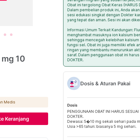
Obat ini tergolong Obat Keras (HARU
Dalam pembelian produk ini, Anda akan
sesi edukasi singkat dengan Dokter 
yang tepat dan aman. Sesi ini akan dike
Informasi Umum Terkait Kandungan: Flu
menghambat masuknya ion kalsium berl
sehingga mencegah kelebihan kalsiu
fungsi sel. Obat ini juga memiliki efek a
ringan yang membantu menurunkan akti
saraf. Dalam penggunaan obat ini ha
5 mg 10
DOKTER.
Dosis & Aturan Pakai
gan Medis
Dosis
PENGGUNAAN OBAT INI HARUS SESUA
DOKTER.
e Keranjang
Dewasa: 5�10 mg sekali sehari pada m
Usia >65 tahun: biasanya 5 mg sehari.