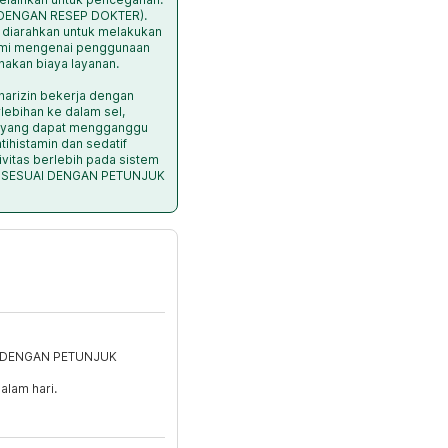
S DENGAN RESEP DOKTER).
 diarahkan untuk melakukan
kami mengenai penggunaan
nakan biaya layanan.
narizin bekerja dengan
ebihan ke dalam sel,
m yang dapat mengganggu
ntihistamin dan sedatif
vitas berlebih pada sistem
rus SESUAI DENGAN PETUNJUK
I DENGAN PETUNJUK
alam hari.