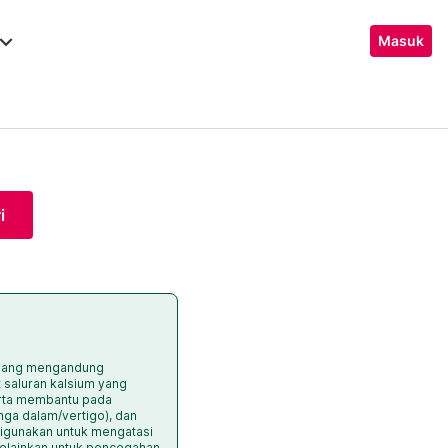
ard_arrow_down
Masuk
i
t yang mengandung
 saluran kalsium yang
erta membantu pada
inga dalam/vertigo), dan
 digunakan untuk mengatasi
melainkan untuk pencegahan.