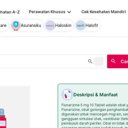
keyboard_arrow_down
keybo
Perawatan Khusus
Cek Kesehatan Mandiri
hatan A-Z
are
Asuransiku
Haloskin
Halofit
|
search
search
Car
Deskripsi & Manfaat
Flunarizine 5 mg 10 Tablet adalah oba
Flunarizine, obat golongan penghambat
digunakan untuk mencegah migrain, s
gangguan sirkulasi otak, vestibular (tel
pembuluh darah perifer. Obat ini tidak
serangan migrain yang sudah terjadi, 