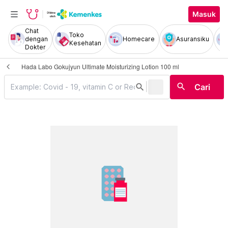
Masuk
Chat
Toko
dengan
Homecare
Asuransiku
Kesehatan
Dokter
Hada Labo Gokujyun Ultimate Moisturizing Lotion 100 ml
|
search
search
Cari