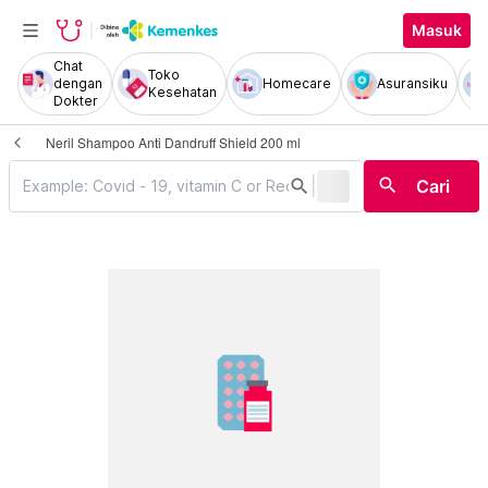
Masuk
Chat
Toko
dengan
Homecare
Asuransiku
Kesehatan
Dokter
Neril Shampoo Anti Dandruff Shield 200 ml
|
search
search
Cari