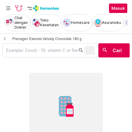
Masuk
Chat
Toko
dengan
Homecare
Asuransiku
Kesehatan
Dokter
Prenagen Esensis Velvety Chocolate 180 g
|
search
search
Cari