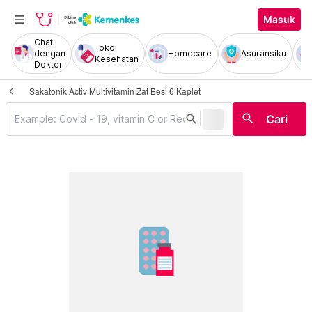
Masuk
Chat
Toko
dengan
Homecare
Asuransiku
Kesehatan
Dokter
Sakatonik Activ Multivitamin Zat Besi 6 Kaplet
|
search
search
Cari