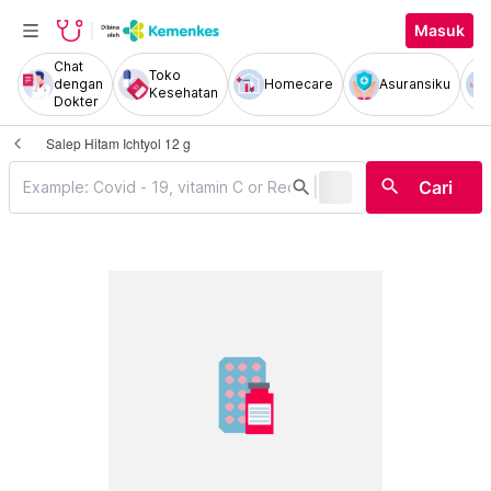
Masuk
Chat
Toko
dengan
Homecare
Asuransiku
Kesehatan
Dokter
Salep Hitam Ichtyol 12 g
|
search
search
Cari