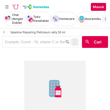
Masuk
Chat
Toko
dengan
Homecare
Asuransiku
Kesehatan
Dokter
Vaseline Repairing Petroleum Jelly 50 ml
|
search
search
Cari