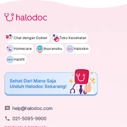
Chat dengan Dokter
Toko Kesehatan
Homecare
Asuransiku
Haloskin
Halofit
message
help@halodoc.com
local_phone
021-5095-9900