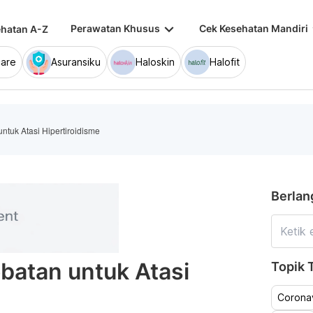
keyboard_arrow_down
keybo
Perawatan Khusus
Cek Kesehatan Mandiri
hatan A-Z
are
Asuransiku
Haloskin
Halofit
tuk Atasi Hipertiroidisme
Berlan
batan untuk Atasi
Topik T
Coronav