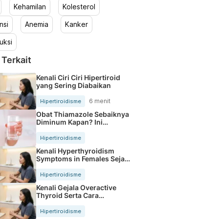
Kehamilan
Kolesterol
nsi
Anemia
Kanker
uksi
 Terkait
Kenali Ciri Ciri Hipertiroid
yang Sering Diabaikan
6 menit
Hipertiroidisme
Obat Thiamazole Sebaiknya
Diminum Kapan? Ini
Panduannya
Hipertiroidisme
Kenali Hyperthyroidism
Symptoms in Females Sejak
Dini
Hipertiroidisme
Kenali Gejala Overactive
Thyroid Serta Cara
Mengatasinya
Hipertiroidisme