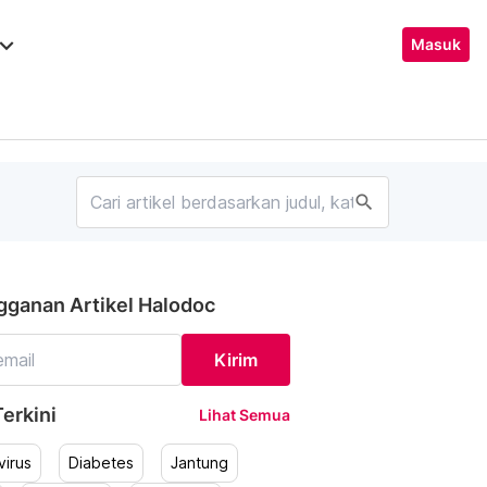
ard_arrow_down
Masuk
search
gganan Artikel Halodoc
Kirim
erkini
Lihat Semua
irus
Diabetes
Jantung