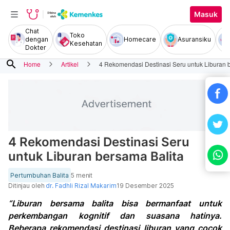
Masuk
Chat
Toko
dengan
Homecare
Asuransiku
Kesehatan
Dokter
search
Home
Artikel
4 Rekomendasi Destinasi Seru untuk Liburan 
4 Rekomendasi Destinasi Seru
untuk Liburan bersama Balita
Pertumbuhan Balita
5 menit
Ditinjau oleh
dr. Fadhli Rizal Makarim
19 Desember 2025
“Liburan bersama balita bisa bermanfaat untuk
perkembangan kognitif dan suasana hatinya.
Beberapa rekomendasi destinasi liburan yang cocok