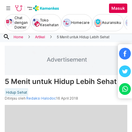
Masuk
Chat
Toko
dengan
Homecare
Asuransiku
Kesehatan
Dokter
search
Home
Artikel
5 Menit untuk Hidup Lebih Sehat
5 Menit untuk Hidup Lebih Sehat
Hidup Sehat
Ditinjau oleh
Redaksi Halodoc
16 April 2018