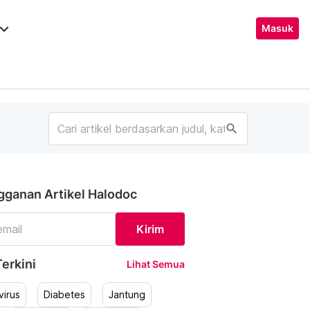
ard_arrow_down
Masuk
search
gganan Artikel Halodoc
Kirim
erkini
Lihat Semua
irus
Diabetes
Jantung