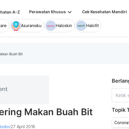
keyboard_arrow_down
keybo
Perawatan Khusus
Cek Kesehatan Mandiri
hatan A-Z
are
Asuransiku
Haloskin
Halofit
Makan Buah Bit
Berlan
ering Makan Buah Bit
Topik T
Coronav
lodoc
27 April 2018