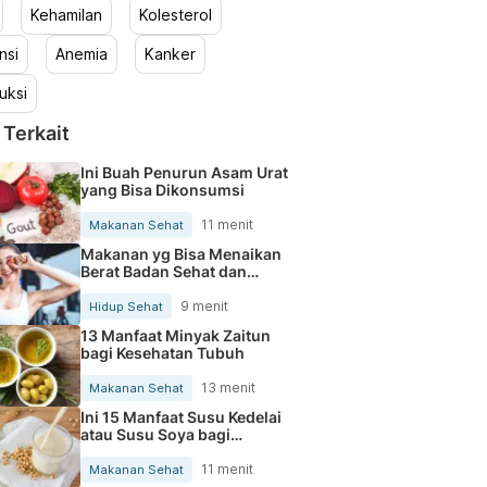
Kehamilan
Kolesterol
nsi
Anemia
Kanker
uksi
 Terkait
Ini Buah Penurun Asam Urat
yang Bisa Dikonsumsi
11 menit
Makanan Sehat
Makanan yg Bisa Menaikan
Berat Badan Sehat dan
Cepat
9 menit
Hidup Sehat
13 Manfaat Minyak Zaitun
bagi Kesehatan Tubuh
13 menit
Makanan Sehat
Ini 15 Manfaat Susu Kedelai
atau Susu Soya bagi
Kesehatan Tubuh
11 menit
Makanan Sehat