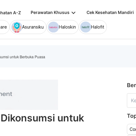
keyboard_arrow_down
keybo
Perawatan Khusus
Cek Kesehatan Mandiri
hatan A-Z
are
Asuransiku
Haloskin
Halofit
sumsi untuk Berbuka Puasa
Ber
 Dikonsumsi untuk
Top
Co