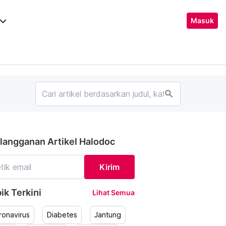
ard_arrow_down
Masuk
search
langganan Artikel Halodoc
Kirim
ik Terkini
Lihat Semua
ronavirus
Diabetes
Jantung