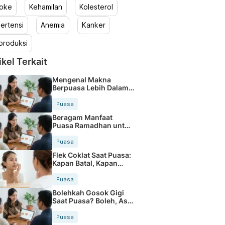
roke
Kehamilan
Kolesterol
ertensi
Anemia
Kanker
produksi
ikel Terkait
Mengenal Makna
Berpuasa Lebih Dalam
Selain Menahan Lapar
Puasa
Beragam Manfaat
Puasa Ramadhan untuk
Kesehatan Tubuh
Puasa
Flek Coklat Saat Puasa:
Kapan Batal, Kapan
Sah?
Puasa
Bolehkah Gosok Gigi
Saat Puasa? Boleh, Asal
Hati-hati
Puasa