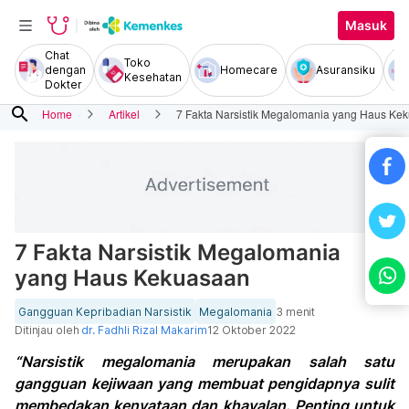
Masuk
Chat
Toko
dengan
Homecare
Asuransiku
Kesehatan
Dokter
search
Home
Artikel
7 Fakta Narsistik Megalomania yang Haus Ke
7 Fakta Narsistik Megalomania
yang Haus Kekuasaan
Gangguan Kepribadian Narsistik
Megalomania
3 menit
Ditinjau oleh
dr. Fadhli Rizal Makarim
12 Oktober 2022
“Narsistik megalomania merupakan salah satu
gangguan kejiwaan yang membuat pengidapnya sulit
membedakan kenyataan dan khayalan. Penting untuk